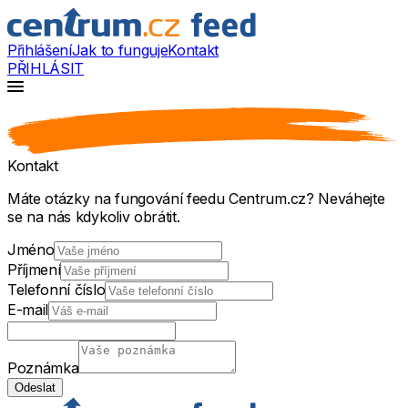
Přihlášení
Jak to funguje
Kontakt
PŘIHLÁSIT
Kontakt
Máte otázky na fungování feedu Centrum.cz? Neváhejte
se na nás kdykoliv obrátit.
Jméno
Příjmení
Telefonní číslo
E-mail
Poznámka
Odeslat